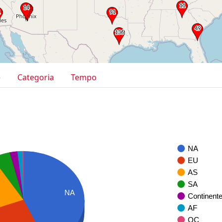
e
Categoria
Tempo
NA
EU
AS
SA
NA
Continent
AF
OC