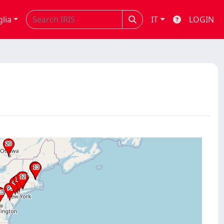
glia
IT
LOGIN