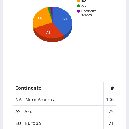
EU
SA
Continente
sconos…
EU
NA
AS
Continente
#
NA - Nord America
106
AS - Asia
75
EU - Europa
71