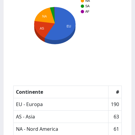
NA
SA
AF
NA
EU
AS
Continente
#
EU - Europa
190
AS - Asia
63
NA - Nord America
61