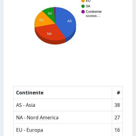
EU
SA
Continente
SA
sconos…
EU
AS
NA
Continente
#
AS - Asia
38
NA - Nord America
27
EU - Europa
16