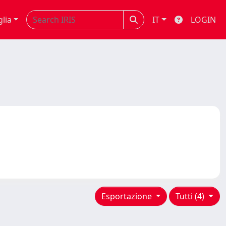
glia
IT
LOGIN
Esportazione
Tutti (4)