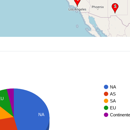
NA
AS
EU
SA
EU
NA
Continent