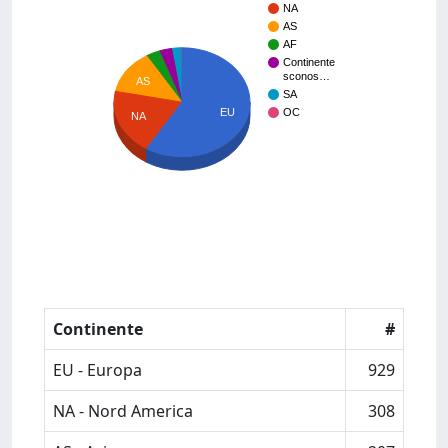
NA
AS
AF
Continente
sconos…
AS
SA
EU
OC
NA
Continente
#
EU - Europa
929
NA - Nord America
308