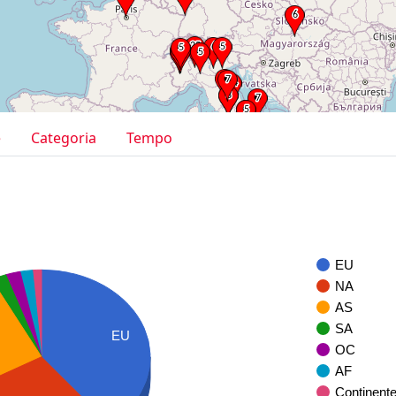
e
Categoria
Tempo
EU
NA
AS
SA
EU
OC
AF
Continent