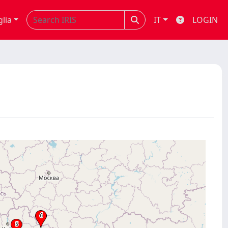
glia
IT
LOGIN