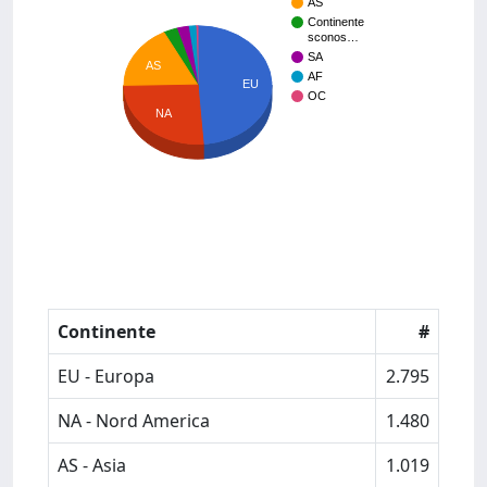
AS
Continente
sconos…
SA
AS
AF
EU
OC
NA
Continente
#
EU - Europa
2.795
NA - Nord America
1.480
AS - Asia
1.019