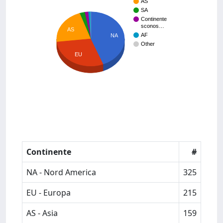
AS
SA
Continente
sconos…
AS
AF
NA
Other
EU
Continente
#
NA - Nord America
325
EU - Europa
215
AS - Asia
159