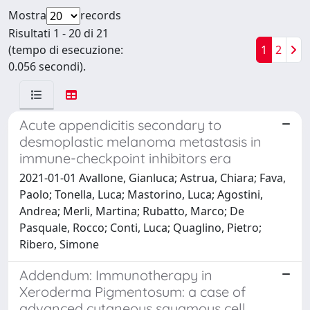
Mostra
records
Risultati 1 - 20 di 21
(tempo di esecuzione:
1
2
0.056 secondi).
Acute appendicitis secondary to
desmoplastic melanoma metastasis in
immune-checkpoint inhibitors era
2021-01-01 Avallone, Gianluca; Astrua, Chiara; Fava,
Paolo; Tonella, Luca; Mastorino, Luca; Agostini,
Andrea; Merli, Martina; Rubatto, Marco; De
Pasquale, Rocco; Conti, Luca; Quaglino, Pietro;
Ribero, Simone
Addendum: Immunotherapy in
Xeroderma Pigmentosum: a case of
advanced cutaneous squamous cell