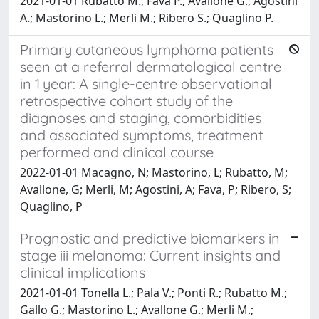
2021-01-01 Rubatto M.; Fava P.; Avallone G.; Agostini
A.; Mastorino L.; Merli M.; Ribero S.; Quaglino P.
Primary cutaneous lymphoma patients
seen at a referral dermatological centre
in 1 year: A single-centre observational
retrospective cohort study of the
diagnoses and staging, comorbidities
and associated symptoms, treatment
performed and clinical course
2022-01-01 Macagno, N; Mastorino, L; Rubatto, M;
Avallone, G; Merli, M; Agostini, A; Fava, P; Ribero, S;
Quaglino, P
Prognostic and predictive biomarkers in
stage iii melanoma: Current insights and
clinical implications
2021-01-01 Tonella L.; Pala V.; Ponti R.; Rubatto M.;
Gallo G.; Mastorino L.; Avallone G.; Merli M.;