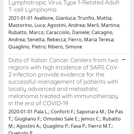
Lymphotropic Virus Type 1-Related Adult
T-cell Lymphoma
2021-01-01 Avallone, Gianluca; Trunfio, Mattia;
Mastorino, Luca; Agostini, Andrea; Merli, Martina;
Rubatto, Marco; Caracciolo, Daniele; Calcagno,
Andrea; Senetta, Rebecca; Fierro, Maria Teresa;
Quaglino, Pietro; Ribero, Simone
Data of Italian Cancer Centers from two
regions with high incidence of SARS CoV-
2 infection provide evidence for the
successful management of patients with
locally advanced and metastatic
melanoma treated with immunotherapy
in the era of COVID-19
2020-01-01 Pala L.; Conforti F.; Saponara M.; De Pas
T.; Giugliano F.; Omodeo Sale E.; Jemos C.; Rubatto
M.; Agostini A.; Quaglino P.; Fava P.; Fierro M.T.;
Queirolo P.