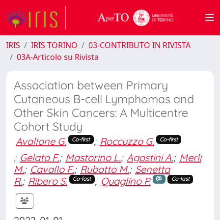
IRIS
IRIS TORINO
03-CONTRIBUTO IN RIVISTA
03A-Articolo su Rivista
Association between Primary
Cutaneous B-cell Lymphomas and
Other Skin Cancers: A Multicentre
Cohort Study
Avallone G.
;
Roccuzzo G.
Co-first
Co-first
;
Gelato F.
;
Mastorino L.
;
Agostini A.
;
Merli
M.
;
Cavallo F.
;
Rubatto M.
;
Senetta
R.
;
Ribero S.
;
Quaglino P.
Co-last
Co-last