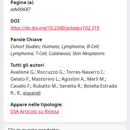
Pagine (a)
adv00687
DOI
https://dx.doi.org/10.2340/actadv.v102.319
Parole Chiave
Cohort Studies; Humans; Lymphoma, B-Cell;
Lymphoma, T-Cell, Cutaneous; Skin Neoplasms
Tutti gli autori
Avallone G.; Roccuzzo G.; Torres-Navarro I.;
Gelato F.; Mastorino L.; Agostini A.; Merli M.;
Cavallo F.; Rubatto M.; Senetta R.; Botella Estrada
R.; R
...
espandi
Appare nelle tipologie:
03A-Articolo su Rivista
File in questo prodotto: