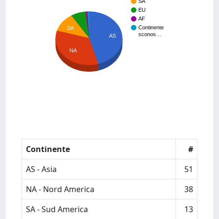
SA
EU
AF
Continente
SA
sconos…
AS
NA
Continente
#
AS - Asia
51
NA - Nord America
38
SA - Sud America
13