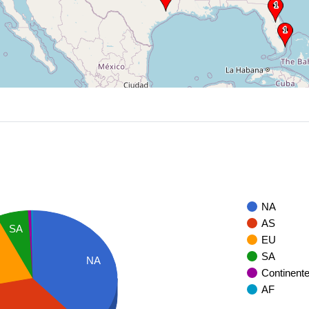
NA
AS
SA
EU
SA
NA
Continent
AF