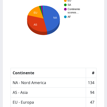
EU
SA
Continente
sconos…
EU
AF
NA
AS
Continente
#
NA - Nord America
134
AS - Asia
94
EU - Europa
47