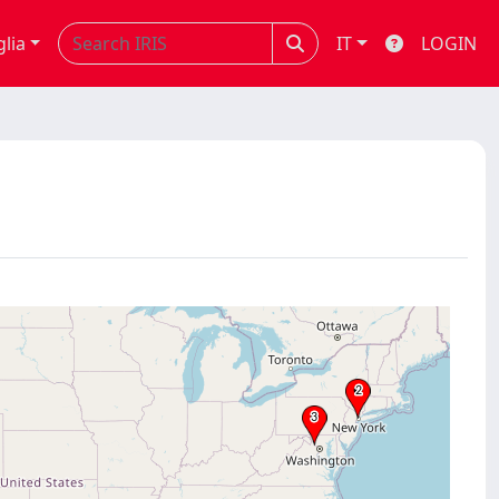
glia
IT
LOGIN