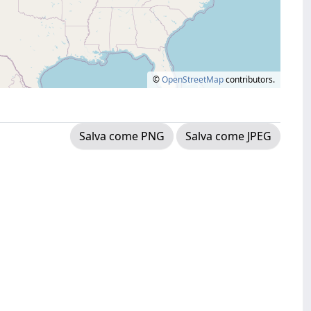
©
OpenStreetMap
contributors.
Salva come PNG
Salva come JPEG