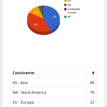
EU
SA
Continente
EU
sconos…
AS
AF
NA
Continente
#
AS - Asia
84
NA - Nord America
79
EU - Europa
23