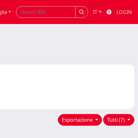
glia
IT
LOGIN
Esportazione
Tutti (7)