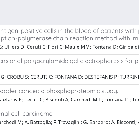
antigen-positive cells in the blood of patients wit
ription-polymerase chain reaction method with im
 Ulliers D; Ceruti C; Fiori C; Maule MM; Fontana D; Giribaldi 
sional polyacrylamide gel electrophoresis for p
 G; CROBU S; CERUTI C; FONTANA D; DESTEFANIS P; TURRINI
ladder cancer: a phosphoproteomic study.
efanis P; Ceruti C; Bisconti A; Carchedi M.T.; Fontana D.; Tur
nal cell carcinoma
chedi M; A. Battaglia; F. Travaglini; G. Barbero; A. Bisconti; A.