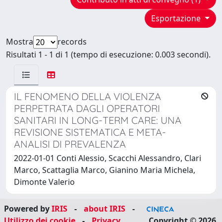
Esportazione
Mostra
records
Risultati 1 - 1 di 1 (tempo di esecuzione: 0.003 secondi).
IL FENOMENO DELLA VIOLENZA
PERPETRATA DAGLI OPERATORI
SANITARI IN LONG-TERM CARE: UNA
REVISIONE SISTEMATICA E META-
ANALISI DI PREVALENZA
2022-01-01 Conti Alessio, Scacchi Alessandro, Clari
Marco, Scattaglia Marco, Gianino Maria Michela,
Dimonte Valerio
Powered by
IRIS
-
about IRIS
-
Utilizzo dei cookie
-
Privacy
Copyright © 2026