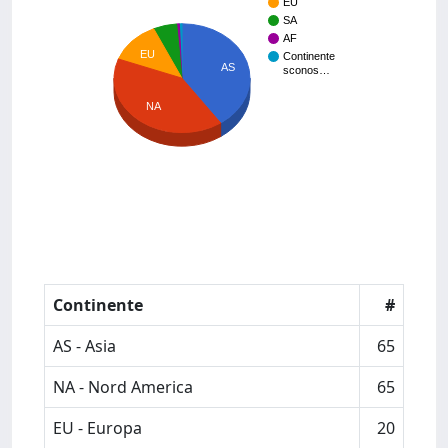
EU
SA
AF
EU
Continente
AS
sconos…
NA
Continente
#
AS - Asia
65
NA - Nord America
65
EU - Europa
20