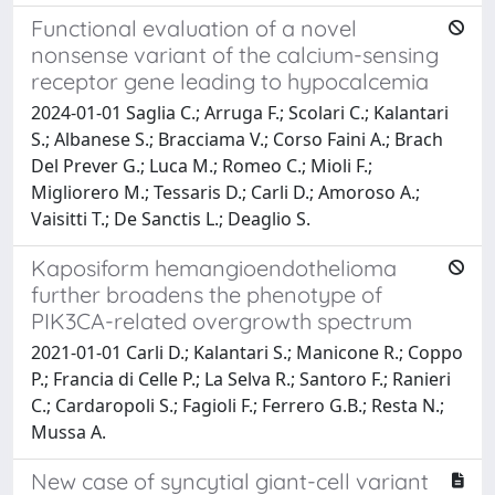
Functional evaluation of a novel
nonsense variant of the calcium-sensing
receptor gene leading to hypocalcemia
2024-01-01 Saglia C.; Arruga F.; Scolari C.; Kalantari
S.; Albanese S.; Bracciama V.; Corso Faini A.; Brach
Del Prever G.; Luca M.; Romeo C.; Mioli F.;
Migliorero M.; Tessaris D.; Carli D.; Amoroso A.;
Vaisitti T.; De Sanctis L.; Deaglio S.
Kaposiform hemangioendothelioma
further broadens the phenotype of
PIK3CA-related overgrowth spectrum
2021-01-01 Carli D.; Kalantari S.; Manicone R.; Coppo
P.; Francia di Celle P.; La Selva R.; Santoro F.; Ranieri
C.; Cardaropoli S.; Fagioli F.; Ferrero G.B.; Resta N.;
Mussa A.
New case of syncytial giant-cell variant