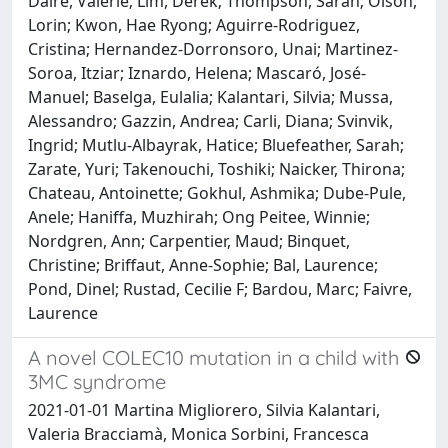
Daire, Valerie; Lim, Derek; Thompson, Sarah; Olson,
Lorin; Kwon, Hae Ryong; Aguirre-Rodriguez,
Cristina; Hernandez-Dorronsoro, Unai; Martinez-
Soroa, Itziar; Iznardo, Helena; Mascaró, José-
Manuel; Baselga, Eulalia; Kalantari, Silvia; Mussa,
Alessandro; Gazzin, Andrea; Carli, Diana; Svinvik,
Ingrid; Mutlu-Albayrak, Hatice; Bluefeather, Sarah;
Zarate, Yuri; Takenouchi, Toshiki; Naicker, Thirona;
Chateau, Antoinette; Gokhul, Ashmika; Dube-Pule,
Anele; Haniffa, Muzhirah; Ong Peitee, Winnie;
Nordgren, Ann; Carpentier, Maud; Binquet,
Christine; Briffaut, Anne-Sophie; Bal, Laurence;
Pond, Dinel; Rustad, Cecilie F; Bardou, Marc; Faivre,
Laurence
A novel COLEC10 mutation in a child with
3MC syndrome
2021-01-01 Martina Migliorero, Silvia Kalantari,
Valeria Bracciamà, Monica Sorbini, Francesca