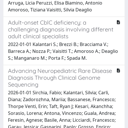
Arruga, Licia Peruzzi, Elisa Biamino, Antonio
Amoroso, Tiziana Vaisitti, Silvia Deaglio
Adult-onset CblC deficiency: a
challenging diagnosis involving different
adult clinical specialists
2022-01-01 Kalantari S.; Brezzi B.; Bracciama V.;
Barreca A.; Nozza P.; Vaisitti T.; Amoroso A.; Deaglio
S.; Manganaro M.; Porta F.; Spada M.
Advancing Neuropediatric Rare Disease
Diagnosis Through Clinical Genome
Sequencing
2026-01-01 Sirchia, Fabio; Kalantari, Silvia; Carli,
Diana; Zadorozhna, Mariia; Bassanese, Francesco;
Thorpe Venti, Erin; Taft, Ryan J; Kesari, Akanchha;
Sorasio, Lorena; Antona, Vincenzo; Guala, Andrea;
Feresin, Agnese; Basile, Anna; Licciardi, Francesco;
Garau, Jessica; Gasparini, Paolo; Grosso, Enrico;