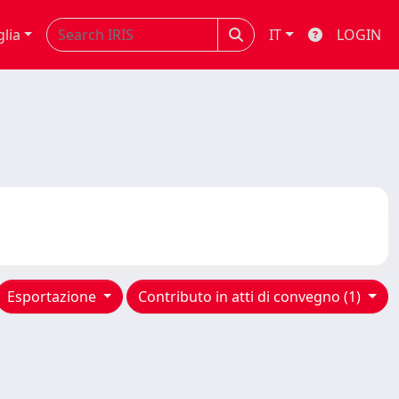
glia
IT
LOGIN
Esportazione
Contributo in atti di convegno (1)