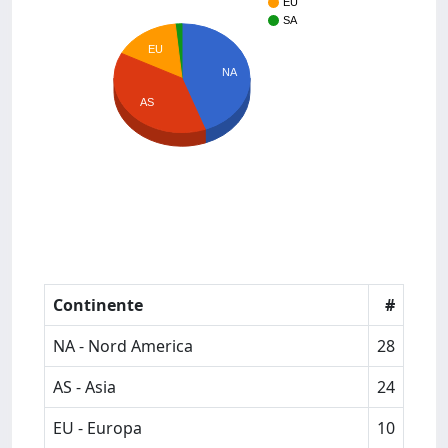
EU
SA
EU
NA
AS
Continente
#
NA - Nord America
28
AS - Asia
24
EU - Europa
10