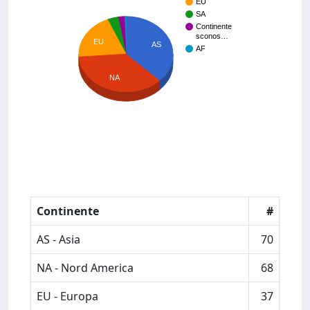
EU
SA
Continente
sconos…
EU
AS
AF
NA
Continente
#
AS - Asia
70
NA - Nord America
68
EU - Europa
37