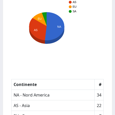
AS
EU
SA
EU
NA
AS
Continente
#
NA - Nord America
34
AS - Asia
22