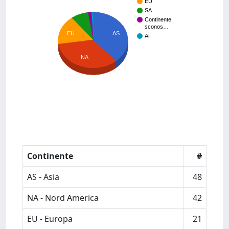
EU
SA
Continente
sconos…
EU
AS
AF
NA
Continente
#
AS - Asia
48
NA - Nord America
42
EU - Europa
21