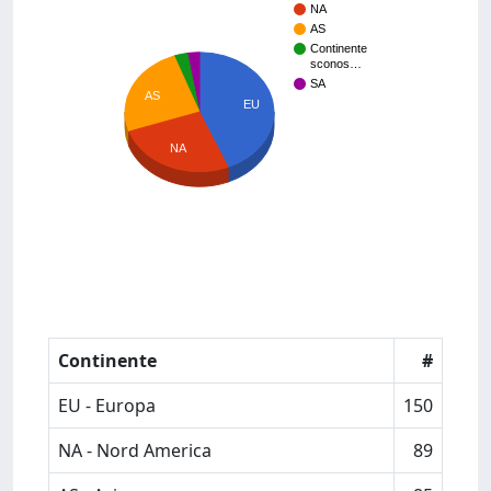
NA
AS
Continente
sconos…
SA
AS
EU
NA
Continente
#
EU - Europa
150
NA - Nord America
89