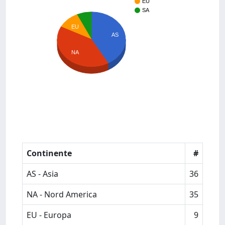
EU
SA
EU
AS
NA
Continente
#
AS - Asia
36
NA - Nord America
35
EU - Europa
9