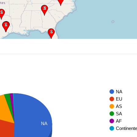
NA
EU
AS
SA
AF
NA
Continent