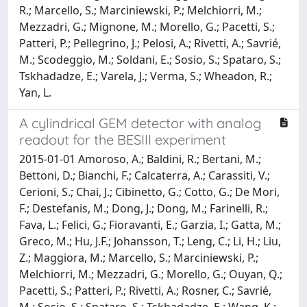
R.; Marcello, S.; Marciniewski, P.; Melchiorri, M.;
Mezzadri, G.; Mignone, M.; Morello, G.; Pacetti, S.;
Patteri, P.; Pellegrino, J.; Pelosi, A.; Rivetti, A.; Savrié,
M.; Scodeggio, M.; Soldani, E.; Sosio, S.; Spataro, S.;
Tskhadadze, E.; Varela, J.; Verma, S.; Wheadon, R.;
Yan, L.
A cylindrical GEM detector with analog
readout for the BESIII experiment
2015-01-01 Amoroso, A.; Baldini, R.; Bertani, M.;
Bettoni, D.; Bianchi, F.; Calcaterra, A.; Carassiti, V.;
Cerioni, S.; Chai, J.; Cibinetto, G.; Cotto, G.; De Mori,
F.; Destefanis, M.; Dong, J.; Dong, M.; Farinelli, R.;
Fava, L.; Felici, G.; Fioravanti, E.; Garzia, I.; Gatta, M.;
Greco, M.; Hu, J.F.; Johansson, T.; Leng, C.; Li, H.; Liu,
Z.; Maggiora, M.; Marcello, S.; Marciniewski, P.;
Melchiorri, M.; Mezzadri, G.; Morello, G.; Ouyan, Q.;
Pacetti, S.; Patteri, P.; Rivetti, A.; Rosner, C.; Savrié,
M.; Sosio, S.; Spataro, S.; Tskhadadze, E.; Wang, K.;