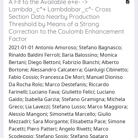
A Fit to the Available e+e- ->
Lambda_c^+ Lambdabar_c^- Cross
Section Data Nearby Production
Threshold by Means of a Strong
Correction to the Coulomb Enhancement
Factor
2021-01-01 Antonio Amoroso; Stefano Bagnasco;
Rinaldo Baldini Ferroli; Ilaria Balossino; Monica
Bertani; Diego Bettoni; Fabrizio Bianchi; Alberto
Bortone; Alessandro Calcaterra; Gianluigi Cibinetto;
Fabio Cossio; Francesca De Mori; Manuel Dioniso
Da Rocha Rolo; Marco Destefanis; Riccardo
Farinelli; Luciano Fava; Giulietto Felici; Luciano
Gaido; Isabella Garzia; Stefano Gramigna; Michela
Greco; Lia Lavezzi; Stefano Lusso; Marco Maggiora;
Alessio Mangoni; Simonetta Marcello; Giulio
Mezzadri; Sara Morgante; Elisabetta Pace; Simone
Pacetti; Piero Patteri; Angelo Rivetti; Marco
Scodeggio; Stefano Sosio; Stefano Spataro