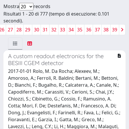
Mostra
records
Risultati 1 - 20 di 777 (tempo di esecuzione: 0.101
secondi).
26
27
28
29
30
31
32
33
34
35
36
37
38
39
A custom readout electronics for the
BESIII CGEM detector
2017-01-01 Rolo, M. Da Rocha; Alexeev, M.;
Amoroso, A.; Ferroli, R. Baldini; Bertani, M.; Bettoni,
D.; Bianchi, F.; Bugalho, R.; Calcaterra, A.; Canale, N.;
Capodiferro, M.; Carassiti, V.; Cerioni, S.; Chai, J.Y.;
Chiozzi, S.; Cibinetto, G.; Cossio, F.; Ramusino, A.
Cotta; Mori, F. De; Destefanis, M.; Francesco, A. Di;
Dong, J.; Evangelisti, F.; Farinelli, R.; Fava, L.; Felici, G.;
Fioravanti, E.; Garzia, I.; Gatta, M.; Greco, M.;
Lavezzi, L.; Leng, C.Y.; Li, H.; Maggiora, M.; Malaguti,