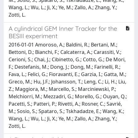
Wang, L.; Wu, L.; Ji, X.; Ye, M.; Zallo, A.; Zhang, Y.;
Zotti, L.
A cylindrical GEM Inner Tracker for the
BESIII experiment
2016-01-01 Amoroso, A.; Baldini, R.; Bertani, M.;
Bettoni, D.; Bianchi, F.; Calcaterra, A.; Carassiti, V.;
Cerioni, S.; Chai, J.; Cibinetto, G.; Cotto, G.; De Mori,
F.; Destefanis, M.; Dong, J.; Dong, M.; Farinelli, R.;
Fava, L.; Felici, G.; Fioravanti, E.; Garzia, I.; Gatta, M.;
Greco, M.; Hu, J.F.; Johansson, T.; Leng, C.; Li, H.; Liu,
Z.; Maggiora, M.; Marcello, S.; Marciniewski, P.;
Melchiorri, M.; Mezzadri, G.; Morello, G.; Ouyan, Q.;
Pacetti, S.; Patteri, P.; Rivetti, A.; Rosner, C.; Savrié,
M.; Sosio, S.; Spataro, S.; Tskhadadze, E.; Wang, K.;
Wang, L.; Wu, L.; Ji, X.; Ye, M.; Zallo, A.; Zhang, Y.;
Zotti, L.