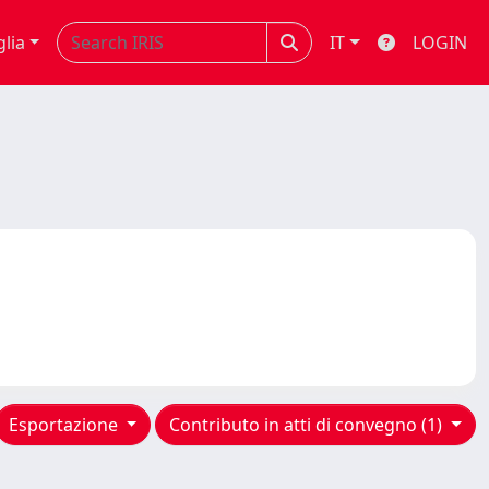
glia
IT
LOGIN
Esportazione
Contributo in atti di convegno (1)