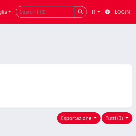
glia
IT
LOGIN
Esportazione
Tutti (3)