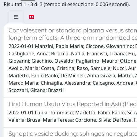
Risultati 1 - 3 di 3 (tempo di esecuzione: 0.006 secondi).
Convalescent or standard plasma versus stand
long-term effects. A three-arm randomized cont
2022-01-01 Manzini, Paola Maria; Ciccone, Giovannino; De
Castiglione, Anna; Birocco, Nadia; Francisci, Tiziana; H
Giovanni; Giachino, Osvaldo; Pagliarino, Mauro; Ottone, P
Avolio, Maria; Costa, Cristina; Raso, Samuele; Nucci, Au
Marletto, Fabio Paolo; De Micheli, Anna Grazia; Mattei, 
Marco Maria; Chinaglia, Alessandra; Calcagno, Andrea; Con
Scozzari, Gitana; Brazzi l
First Human Usutu Virus Reported in Asti (Pie
2022-01-01 Lupia, Tommaso; Marletto, Fabio Paolo; Scuver
Valeria; Brusa, Maria Teresa; Corcione, Silvia; De Rosa
Synaptic vesicle docking: sphingosine regulate