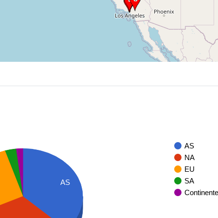
AS
NA
EU
SA
AS
Continent