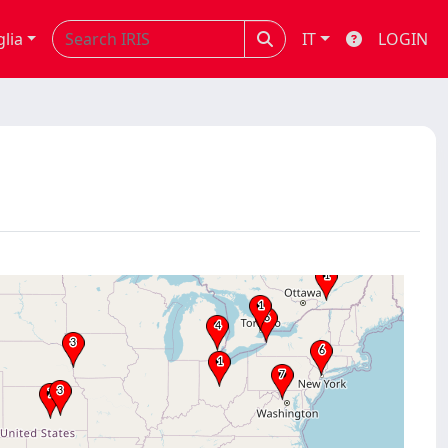
glia
IT
LOGIN