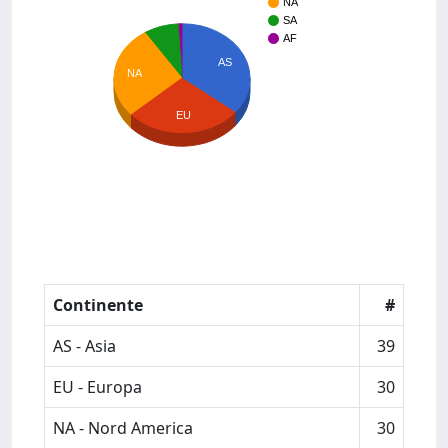
NA
SA
AF
AS
NA
EU
Continente
#
AS - Asia
39
EU - Europa
30
NA - Nord America
30