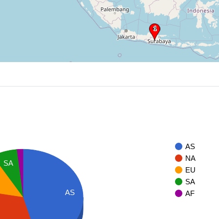
AS
NA
SA
EU
SA
AS
AF