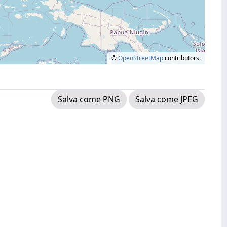
©
OpenStreetMap
contributors.
Salva come PNG
Salva come JPEG