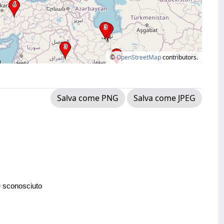
©
OpenStreetMap
contributors.
Salva come PNG
Salva come JPEG
e sconosciuto