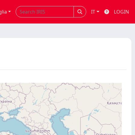
glia
IT
LOGIN