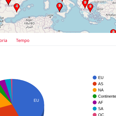
oria
Tempo
EU
AS
NA
Continent
EU
AF
SA
OC