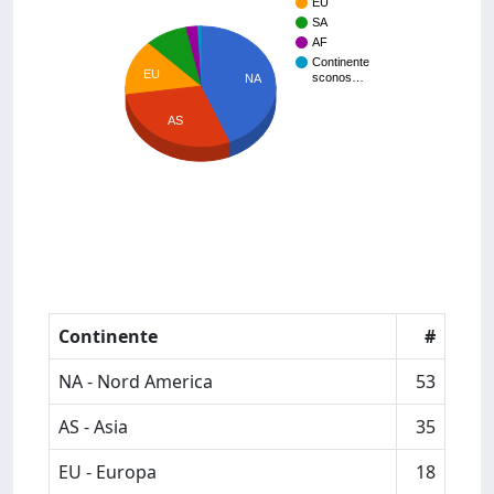
EU
SA
AF
Continente
EU
sconos…
NA
AS
Continente
#
NA - Nord America
53
AS - Asia
35
EU - Europa
18