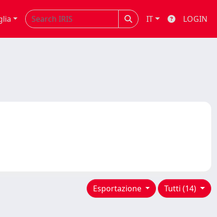
glia
IT
LOGIN
Esportazione
Tutti (14)