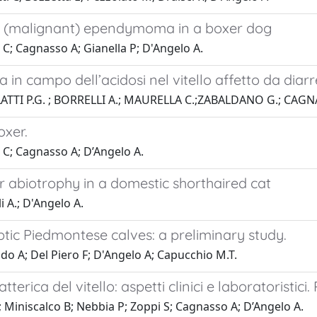
ic (malignant) ependymoma in a boxer dog
i C; Cagnasso A; Gianella P; D'Angelo A.
 in campo dell’acidosi nel vitello affetto da diar
OLATTI P.G. ; BORRELLI A.; MAURELLA C.;ZABALDANO G.; CAGN
oxer.
i C; Cagnasso A; D’Angelo A.
r abiotrophy in a domestic shorthaired cat
i A.; D'Angelo A.
tic Piedmontese calves: a preliminary study.
ondo A; Del Piero F; D'Angelo A; Capucchio M.T.
erica del vitello: aspetti clinici e laboratoristici. 
T; Miniscalco B; Nebbia P; Zoppi S; Cagnasso A; D’Angelo A.