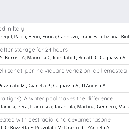
d in Italy
Pregel, Paola; Berio, Enrica; Cannizzo, Francesca Tiziana; Bio
 after storage for 24 hours
; Borrelli A; Maurella C; Riondato F; Biolatti C; Cagnasso A
lli sanati per individuare variazioni dell'emosta
.; Pezzolato M.; Gianella P.; Cagnasso A.; D'Angelo A
ra tigris): A water poolmakes the difference
Daniela; Pera, Francesca; Tarantola, Martina; Gennero, Maria S
s treated with oestradiol and dexamethasone
tti C; Bozzetta E; Pezzolato M; Draisci R; D'Angelo A