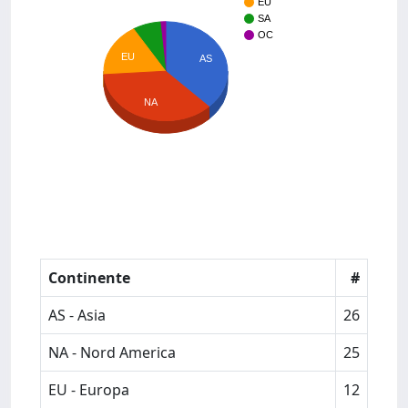
EU
SA
OC
EU
AS
NA
Continente
#
AS - Asia
26
NA - Nord America
25
EU - Europa
12