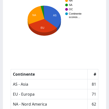
NA
SA
OC
Continente
NA
AS
sconos…
EU
Continente
#
AS - Asia
81
EU - Europa
71
NA - Nord America
62