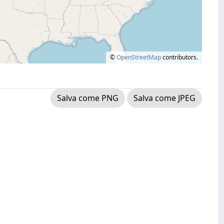
©
OpenStreetMap
contributors.
Salva come PNG
Salva come JPEG