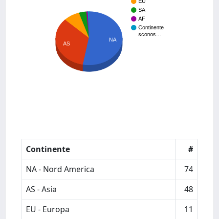
EU
SA
AF
Continente
sconos…
NA
AS
Continente
#
NA - Nord America
74
AS - Asia
48
EU - Europa
11