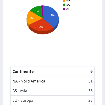
EU
SA
AF
SA
NA
EU
AS
Continente
#
NA - Nord America
51
AS - Asia
38
EU - Europa
25