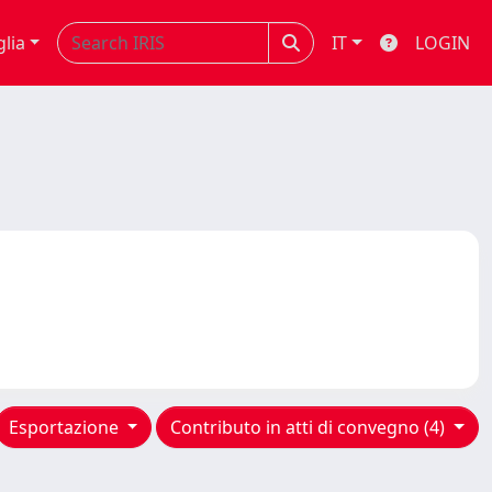
glia
IT
LOGIN
Esportazione
Contributo in atti di convegno (4)