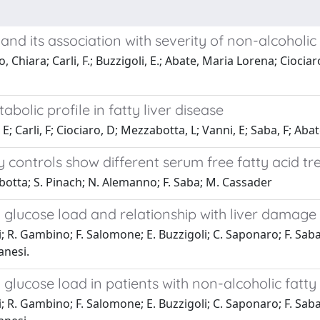
nd its association with severity of non-alcoholic 
, Chiara; Carli, F.; Buzzigoli, E.; Abate, Maria Lorena; Cioci
bolic profile in fatty liver disease
 Carli, F; Ciociaro, D; Mezzabotta, L; Vanni, E; Saba, F; Abat
 controls show different serum free fatty acid tr
botta; S. Pinach; N. Alemanno; F. Saba; M. Cassader
l glucose load and relationship with liver damage 
R. Gambino; F. Salomone; E. Buzzigoli; C. Saponaro; F. Saba; D
anesi.
glucose load in patients with non-alcoholic fatty 
R. Gambino; F. Salomone; E. Buzzigoli; C. Saponaro; F. Saba; D