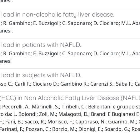
anesi.
 load in non-alcoholic fatty liver disease.
R. Gambino; E. Buzzigoli; C. Saponaro; D. Ciociaro; M.L. Abate
anesi.
t load in patients with NAFLD.
R. Gambino; E. Buzzigoli; C. Saponaro; D. Ciociaro; M.L. Abate
ianesi
t load in subjects with NAFLD.
o C.; Carli F.; Ciociaro D.; Gambino R.; Carenzi S.; Saba F.; 
(HCC) in Non Alcoholic Fatty Liver Disease (NAFLD
.; Pecorelli, A.; Marinelli, S.; Tiribelli, C.; Bellentani e gru
: L. Bolondi; Zoli, M.; Malagotti, D.; Brandi E Bugianesi E V
F.; Fani, B.; Sacco, R.; Morisco, F.; Caporaso, N.; Guarino, M.;
 Farinati, F.; Pozzan, C.; Borzio, M.; Dionigi, E.; Soardo, G.; Rosel