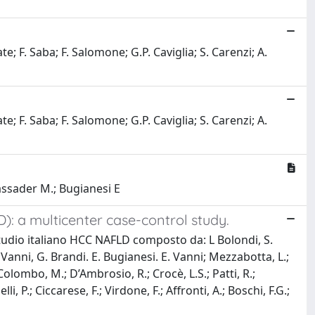
; F. Saba; F. Salomone; G.P. Caviglia; S. Carenzi; A.
; F. Saba; F. Salomone; G.P. Caviglia; S. Carenzi; A.
Cassader M.; Bugianesi E
): a multicenter case-control study.
ppo studio italiano HCC NAFLD composto da: L Bolondi, S.
anni, G. Brandi. E. Bugianesi. E. Vanni; Mezzabotta, L.;
 Colombo, M.; D’Ambrosio, R.; Crocè, L.S.; Patti, R.;
li, P.; Ciccarese, F.; Virdone, F.; Affronti, A.; Boschi, F.G.;