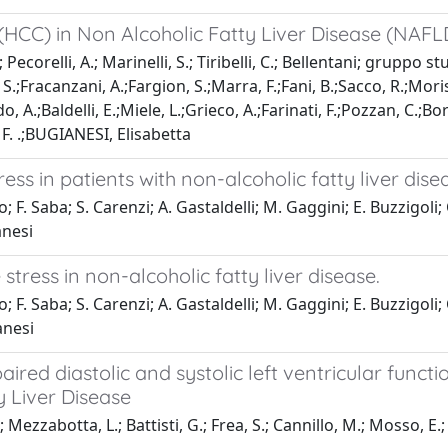
(HCC) in Non Alcoholic Fatty Liver Disease (NAFLD
; Pecorelli, A.; Marinelli, S.; Tiribelli, C.; Bellentani; gruppo
.;Fracanzani, A.;Fargion, S.;Marra, F.;Fani, B.;Sacco, R.;Mo
, A.;Baldelli, E.;Miele, L.;Grieco, A.;Farinati, F.;Pozzan, C.;Bo
i, F. .;BUGIANESI, Elisabetta
ess in patients with non-alcoholic fatty liver dise
. Saba; S. Carenzi; A. Gastaldelli; M. Gaggini; E. Buzzigoli; C.
anesi
stress in non-alcoholic fatty liver disease.
. Saba; S. Carenzi; A. Gastaldelli; M. Gaggini; E. Buzzigoli; C.
anesi
aired diastolic and systolic left ventricular funct
y Liver Disease
 Mezzabotta, L.; Battisti, G.; Frea, S.; Cannillo, M.; Mosso, E.