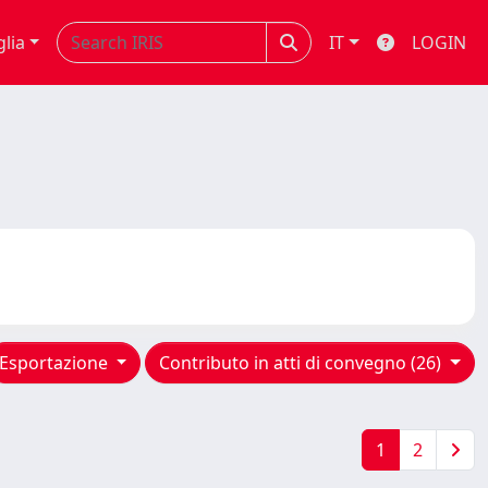
glia
IT
LOGIN
Esportazione
Contributo in atti di convegno (26)
1
2