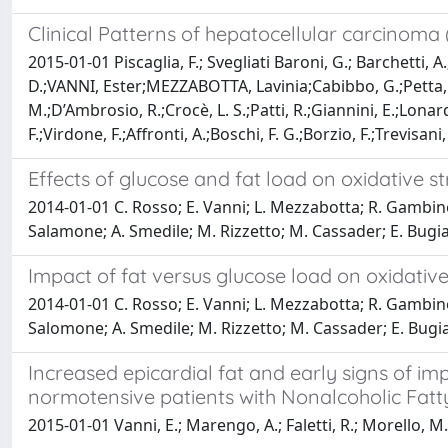
Clinical Patterns of hepatocellular carcinoma 
2015-01-01 Piscaglia, F.; Svegliati Baroni, G.; Barchetti, A.
D.;VANNI, Ester;MEZZABOTTA, Lavinia;Cabibbo, G.;Petta, S
M.;D’Ambrosio, R.;Crocè, L. S.;Patti, R.;Giannini, E.;Lonardo
F.;Virdone, F.;Affronti, A.;Boschi, F. G.;Borzio, F.;Trevisan
Effects of glucose and fat load on oxidative str
2014-01-01 C. Rosso; E. Vanni; L. Mezzabotta; R. Gambino; F
Salamone; A. Smedile; M. Rizzetto; M. Cassader; E. Bugi
Impact of fat versus glucose load on oxidative 
2014-01-01 C. Rosso; E. Vanni; L. Mezzabotta; R. Gambino; F
Salomone; A. Smedile; M. Rizzetto; M. Cassader; E. Bugi
Increased epicardial fat and early signs of imp
normotensive patients with Nonalcoholic Fatt
2015-01-01 Vanni, E.; Marengo, A.; Faletti, R.; Morello, M.;