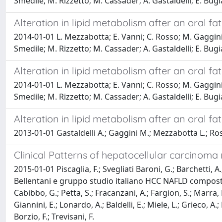
Smedile; M. Rizzetto; M. Cassader; A. Gastaldelli; E. Bugi
Alteration in lipid metabolism after an oral fat
2014-01-01 L. Mezzabotta; E. Vanni; C. Rosso; M. Gaggini; 
Smedile; M. Rizzetto; M. Cassader; A. Gastaldelli; E. Bugi
Alteration in lipid metabolism after an oral fa
2014-01-01 L. Mezzabotta; E. Vanni; C. Rosso; M. Gaggini; 
Smedile; M. Rizzetto; M. Cassader; A. Gastaldelli; E. Bug
Alteration in lipid metabolism after an oral fa
2013-01-01 Gastaldelli A.; Gaggini M.; Mezzabotta L.; Ross
Clinical Patterns of hepatocellular carcinoma 
2015-01-01 Piscaglia, F.; Svegliati Baroni, G.; Barchetti, A
Bellentani e gruppo studio italiano HCC NAFLD composto da
Cabibbo, G.; Petta, S.; Fracanzani, A.; Fargion, S.; Marra, 
Giannini, E.; Lonardo, A.; Baldelli, E.; Miele, L.; Grieco, A.;
Borzio, F.; Trevisani, F.