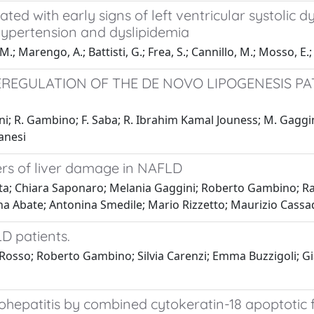
ted with early signs of left ventricular systolic d
hypertension and dyslipidemia
M.; Marengo, A.; Battisti, G.; Frea, S.; Cannillo, M.; Mosso, E.
EREGULATION OF THE DE NOVO LIPOGENESIS P
; R. Gambino; F. Saba; R. Ibrahim Kamal Jouness; M. Gaggini; 
ianesi
ers of liver damage in NAFLD
otta; Chiara Saponaro; Melania Gaggini; Roberto Gambino;
rena Abate; Antonina Smedile; Mario Rizzetto; Maurizio Cassad
D patients.
Rosso; Roberto Gambino; Silvia Carenzi; Emma Buzzigoli; Gi
tohepatitis by combined cytokeratin-18 apoptoti