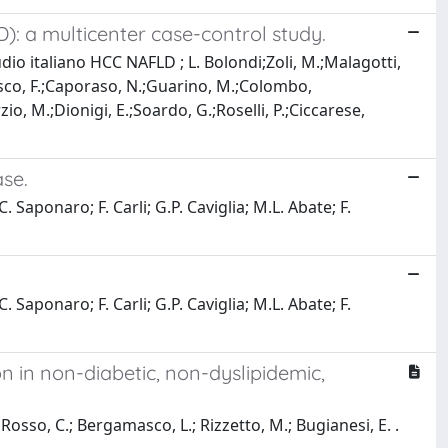
): a multicenter case-control study.
 studio italiano HCC NAFLD ; L. Bolondi;Zoli, M.;Malagotti,
risco, F.;Caporaso, N.;Guarino, M.;Colombo,
rzio, M.;Dionigi, E.;Soardo, G.;Roselli, P.;Ciccarese,
ase.
 Saponaro; F. Carli; G.P. Caviglia; M.L. Abate; F.
 Saponaro; F. Carli; G.P. Caviglia; M.L. Abate; F.
ion in non-diabetic, non-dyslipidemic,
; Rosso, C.; Bergamasco, L.; Rizzetto, M.; Bugianesi, E. .