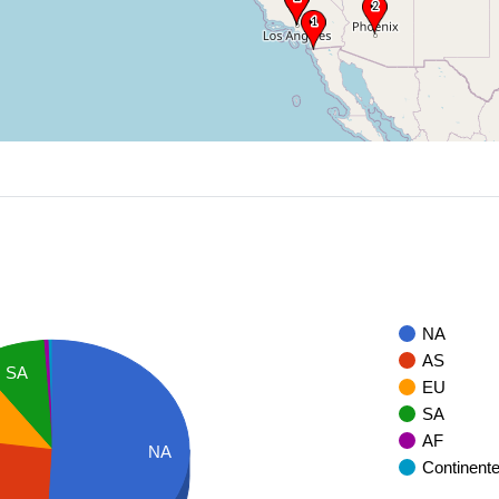
NA
AS
SA
EU
SA
AF
NA
Continent