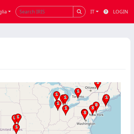
glia
IT
LOGIN