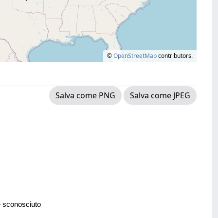
©
OpenStreetMap
contributors.
Salva come PNG
Salva come JPEG
e sconosciuto