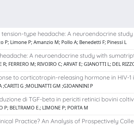
c tension-type headache: A neuroendocrine study
zzo P; Limone P; Amanzio M; Pollo A; Benedetti F; Pinessi L
 headache: A neuroendocrine study with sumatrip
CE R; FERRERO M; RIVOIRO C; ARVAT E; GIANOTTI L; DEL RIZ
nse to corticotropin-releasing hormone in HIV-1 i
A ;CARITI G ;MOLINATTI GM ;GIOANNINI P
ione di TGF-beta in periciti retinici bovini coltiva
ZO P; BELTRAMO E.; LIMONE P; PORTA M
nical Practice? An Analysis of Prospectively Coll