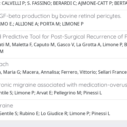
; CALVELLI P; S. FASSINO; BERARDI C; AJMONE-CATT P; B
 TGF-beta production by bovine retinal pericytes.
AMO E.; ALLIONE A; PORTA M; LIMONE P
 Predictive Tool for Post-Surgical Recurrence 
lati M, Maletta F, Caputo M, Gasco V, La Grotta A, Limone P, 
 M
oach
Maria G; Macera, Annalisa; Ferrero, Vittorio; Sellari France
hronic migraine associated with medication-over
tile S; Limone P; Arvat E; Pellegrino M; Pinessi L
graine
Gentile S; Rubino E; Lo Giudice R; Limone P; Pinessi L