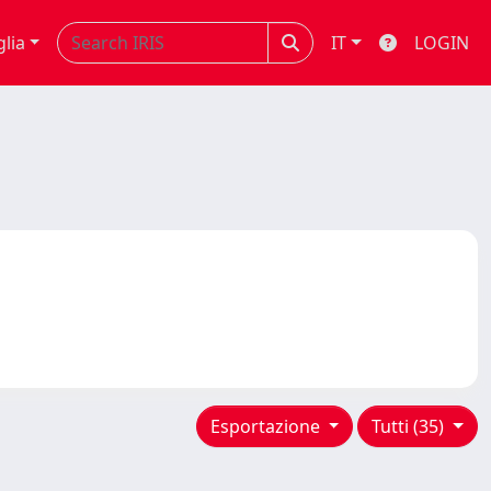
glia
IT
LOGIN
Esportazione
Tutti (35)