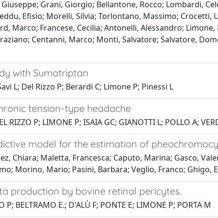
 Giuseppe; Grani, Giorgio; Bellantone, Rocco; Lombardi, Cele
Puxeddu, Efisio; Morelli, Silvia; Torlontano, Massimo; Crocett
ard, Marco; Francese, Cecilia; Antonelli, Alessandro; Limone
aziano; Centanni, Marco; Monti, Salvatore; Salvatore, Domen
*
udy with Sumatriptan
Savi L; Del Rizzo P; Berardi C; Limone P; Pinessi L
chronic tension-type headache
EL RIZZO P; LIMONE P; ISAIA GC; GIANOTTI L; POLLO A; VERD
dictive model for the estimation of pheochromocy
opez, Chiara; Maletta, Francesca; Caputo, Marina; Gasco, Vale
mo; Morino, Mario; Pasini, Barbara; Veglio, Franco; Ghigo,
ta production by bovine retinal pericytes.
O P; BELTRAMO E.; D'ALÙ F; PONTE E; LIMONE P; PORTA M