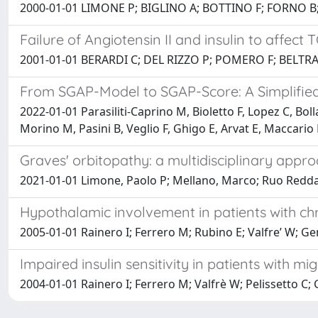
2000-01-01 LIMONE P; BIGLINO A; BOTTINO F; FORNO B
Failure of Angiotensin II and insulin to affect
2001-01-01 BERARDI C; DEL RIZZO P; POMERO F; BELTR
From SGAP-Model to SGAP-Score: A Simplified
2022-01-01 Parasiliti-Caprino M, Bioletto F, Lopez C, Bol
Morino M, Pasini B, Veglio F, Ghigo E, Arvat E, Maccario
Graves' orbitopathy: a multidisciplinary appr
2021-01-01 Limone, Paolo P; Mellano, Marco; Ruo Redda, 
Hypothalamic involvement in patients with c
2005-01-01 Rainero I; Ferrero M; Rubino E; Valfre’ W; Gen
Impaired insulin sensitivity in patients with mi
2004-01-01 Rainero I; Ferrero M; Valfrè W; Pelissetto C; 