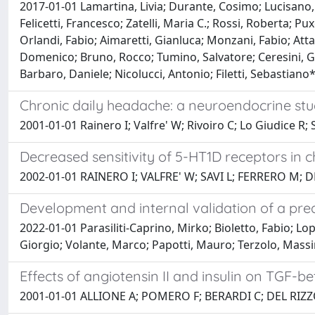
2017-01-01 Lamartina, Livia; Durante, Cosimo; Lucisano,
Felicetti, Francesco; Zatelli, Maria C.; Rossi, Roberta; 
Orlandi, Fabio; Aimaretti, Gianluca; Monzani, Fabio; Att
Domenico; Bruno, Rocco; Tumino, Salvatore; Ceresini, Gr
Barbaro, Daniele; Nicolucci, Antonio; Filetti, Sebastiano
Chronic daily headache: a neuroendocrine st
2001-01-01 Rainero I; Valfre' W; Rivoiro C; Lo Giudice R; 
Decreased sensitivity of 5-HT1D receptors in 
2002-01-01 RAINERO I; VALFRE' W; SAVI L; FERRERO M; D
Development and internal validation of a pre
2022-01-01 Parasiliti-Caprino, Mirko; Bioletto, Fabio; L
Giorgio; Volante, Marco; Papotti, Mauro; Terzolo, Massi
Effects of angiotensin II and insulin on TGF-be
2001-01-01 ALLIONE A; POMERO F; BERARDI C; DEL RIZZ