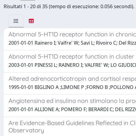
Risultati 1 - 20 di 35 (tempo di esecuzione: 0.056 secondi).
Abnormal 5-HT1D receptor function in chroni
2001-01-01 Rainero I; Valfre' W; Savi L; Rivoiro C; Del Ri
Abnormal 5-HT1D receptor function in cluster
2003-01-01 PINESSI L; RAINERO I; VALFRE' W; LO GIUDI
Altered adrenocorticotropin and cortisol respo
1995-01-01 BIGLINO A ;LIMONE P ;FORNO B ;POLLONO 
Angiotensina ed insulina non stimolano la produz
2001-01-01 ALLIONE A; POMERO F; BERARDI C; DEL RIZ
Are Evidence-Based Guidelines Reflected in Cli
Observatory