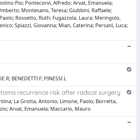
stino Pio; Pontecorvi, Alfredo; Arvat, Emanuela;
i, Umberto; Montesano, Teresa; Giubbini, Raffaele;
, Paolo; Rossetto, Ruth; Fugazzola, Laura; Meringolo,
ico; Spiazzi, Giovanna; Mian, Caterina; Persani, Luca;
E R; BENEDETTI F; PINESSI L
toma recurrence risk after radical surgery
ntina; La Grotta, Antonio; Limone, Paolo; Borretta,
 Ezio; Arvat, Emanuela; Maccario, Mauro