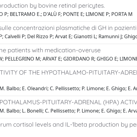
production by bovine retinal pericytes.
O P; BELTRAMO E.; D'ALÙ F; PONTE E; LIMONE P; PORTA M
sulle concentrazioni plasmatiche di GH in pazienti
; Calvelli P; Del Rizzo P; Arvat E; Gianotti L; Ramunni J; Ghig
aine patients with medication-overuse
 W; PELLEGRINO M; ARVAT E; GIORDANO R; GHIGO E; LIMONE 
IVITY OF THE HYPOTHALAMO-PITUITARY-ADRENA
. Balbo; E. Oleandri; C. Pellissetto; P. Limone; E. Ghigo; E. A
POTHALAMUS-PITUITARY-ADRENAL (HPA) ACTI
. Balbo; L. Bonelli; C. Pellissetto; P. Limone; E. Ghigo; E. Arv
erum cortisol levels and IL-1beta production by p