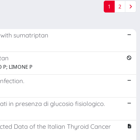
1
2
 with sumatriptan
tan
ZO P; LIMONE P
nfection.
ti in presenza di glucosio fisiologico.
ected Data of the Italian Thyroid Cancer