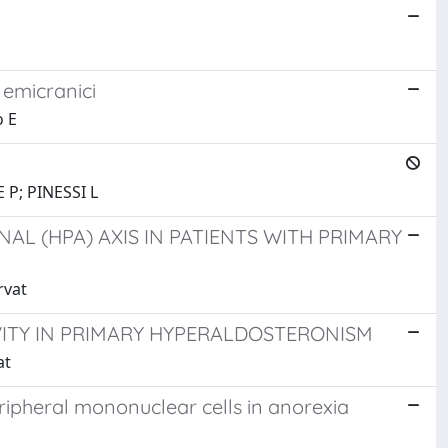
 emicranici
o E
P; PINESSI L
L (HPA) AXIS IN PATIENTS WITH PRIMARY
rvat
VITY IN PRIMARY HYPERALDOSTERONISM
at
eripheral mononuclear cells in anorexia