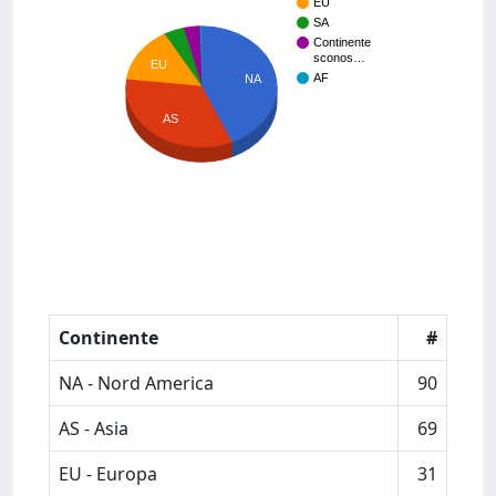
EU
SA
Continente
sconos…
EU
AF
NA
AS
Continente
#
NA - Nord America
90
AS - Asia
69
EU - Europa
31