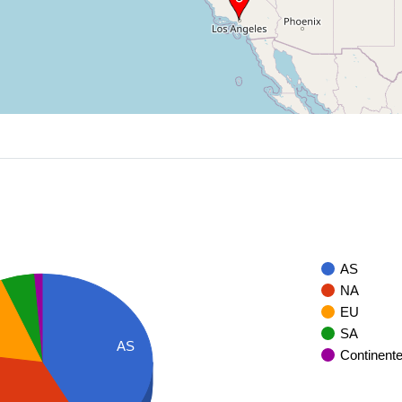
AS
NA
EU
SA
AS
Continent