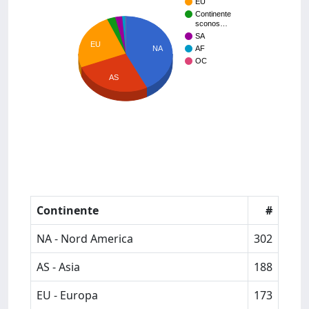
EU
Continente
sconos…
SA
EU
NA
AF
OC
AS
Continente
#
NA - Nord America
302
AS - Asia
188
EU - Europa
173